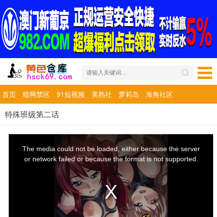
首页
暗网禁区
91短视频
美熟社
萝莉岛
海角社区
特殊班级第二话