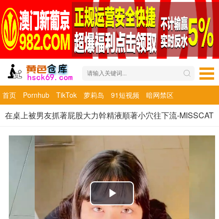
首页
Pornhub
TikTok
萝莉岛
91短视频
暗网禁区
在桌上被男友抓著屁股大力幹精液順著小穴往下流-MISSCAT