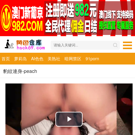
首页
萝莉岛
AI色色
美熟社
暗网禁区
91porn
豹紋連身-peach