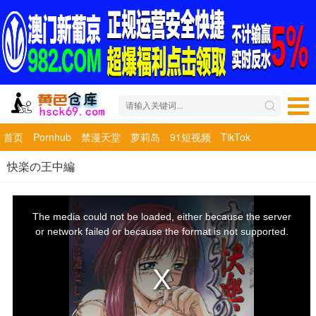
首页
Pornhub
禁漫天堂
萝莉岛
91短视频
TikTok
快楽の王中編