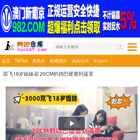
首页
TikTok
美熟社
暗网禁区
海角社区
91porn
双飞18岁姐妹花 20CM的鸡巴硬塞到逼里