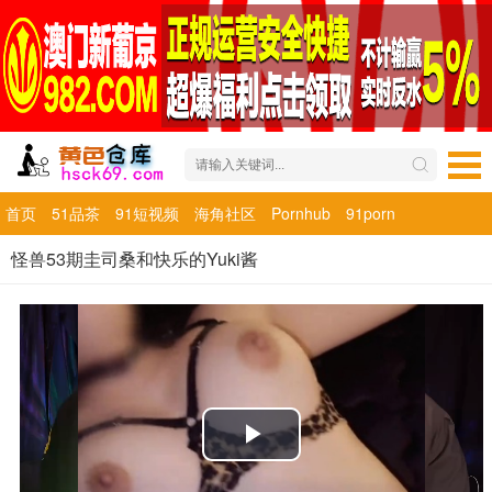
首页
51品茶
91短视频
海角社区
Pornhub
91porn
怪兽53期圭司桑和快乐的Yuki酱